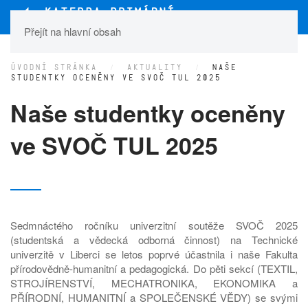
Přejít na hlavní obsah
ÚVODNÍ STRÁNKA
AKTUALITY
NAŠE
STUDENTKY OCENĚNY VE SVOČ TUL 2025
Naše studentky oceněny
ve SVOČ TUL 2025
Sedmnáctého ročníku univerzitní soutěže SVOČ 2025
(studentská a vědecká odborná činnost) na Technické
univerzitě v Liberci se letos poprvé účastnila i naše Fakulta
přírodovědně-humanitní a pedagogická. Do pěti sekcí (TEXTIL,
STROJÍRENSTVÍ, MECHATRONIKA, EKONOMIKA a
PŘÍRODNÍ, HUMANITNÍ a SPOLEČENSKÉ VĚDY) se svými