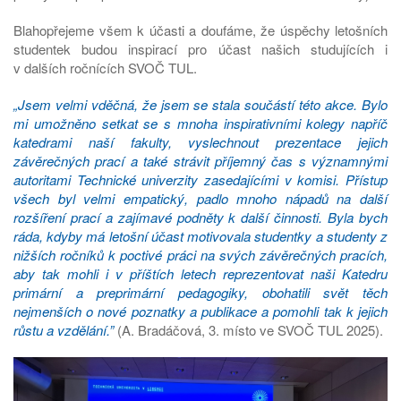
Blahopřejeme všem k účasti a doufáme, že úspěchy letošních
studentek budou inspirací pro účast našich studujících i
v dalších ročnících SVOČ TUL.
„Jsem velmi vděčná, že jsem se stala součástí této akce. Bylo
mi umožněno setkat se s mnoha inspirativními kolegy napříč
katedrami naší fakulty, vyslechnout prezentace jejich
závěrečných prací a také strávit příjemný čas s významnými
autoritami Technické univerzity zasedajícími v komisi. Přístup
všech byl velmi empatický, padlo mnoho nápadů na další
rozšíření prací a zajímavé podněty k další činnosti. Byla bych
ráda, kdyby má letošní účast motivovala studentky a studenty z
nižších ročníků k poctivé práci na svých závěrečných pracích,
aby tak mohli i v příštích letech reprezentovat naši Katedru
primární a preprimární pedagogiky, obohatili svět těch
nejmenších o nové poznatky a publikace a pomohli tak k jejich
růstu a vzdělání.”
(A. Bradáčová, 3. místo ve SVOČ TUL 2025).