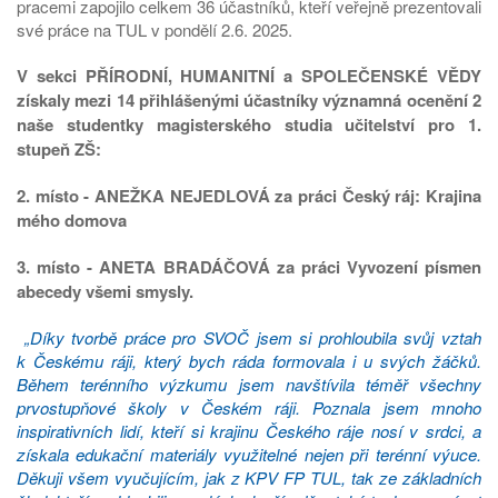
pracemi zapojilo celkem 36 účastníků, kteří veřejně prezentovali
své práce na TUL v pondělí 2.6. 2025.
V sekci PŘÍRODNÍ, HUMANITNÍ a SPOLEČENSKÉ VĚDY
získaly mezi 14 přihlášenými účastníky významná ocenění 2
naše studentky magisterského studia učitelství pro 1.
stupeň ZŠ:
2. místo - ANEŽKA NEJEDLOVÁ za práci Český ráj: Krajina
mého domova
3. místo - ANETA BRADÁČOVÁ za práci Vyvození písmen
abecedy všemi smysly.
„Díky tvorbě práce pro SVOČ jsem si prohloubila svůj vztah
k Českému ráji, který bych ráda formovala i u svých žáčků.
Během terénního výzkumu jsem navštívila téměř všechny
prvostupňové školy v Českém ráji. Poznala jsem mnoho
inspirativních lidí, kteří si krajinu Českého ráje nosí v srdci, a
získala edukační materiály využitelné nejen při terénní výuce.
Děkuji všem vyučujícím, jak z KPV FP TUL, tak ze základních