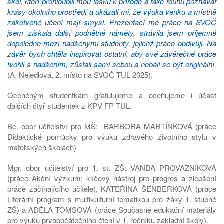
škol, kteří prohloubili mou lásku k přírodě a také touhu poznávat
krásy okolního prostředí a ukázali mi, že výuka venku a místně
zakotvené učení mají smysl. Prezentací mé práce na SVOČ
jsem získala další podnětné náměty, strávila jsem příjemné
dopoledne mezi nadšenými studenty, jejichž práce obdivuji. Na
závěr bych chtěla inspirovat ostatní, aby své závěrečné práce
tvořili s nadšením, zůstali sami sebou a nebáli se být originální.
(A. Nejedlová, 2. místo na SVOČ TUL 2025).
Oceněným studentkám gratulujeme a oceňujeme i účast
dalších čtyř studentek z KPV FP TUL.
Bc. obor učitelství pro MŠ: BARBORA MARTÍNKOVÁ (práce
Didaktické pomůcky pro výuku zdravého životního stylu v
mateřských školách)
Mgr. obor učitelství pro 1. st. ZŠ: VANDA PROVAZNÍKOVÁ
(práce Akční výzkum: klíčový nástroj pro progres a zlepšení
práce začínajícího učitele), KATEŘINA ŠENBERKOVÁ (práce
Literární program s multikulturní tematikou pro žáky 1. stupně
ZŠ) a ADÉLA TOMSOVÁ (práce Současné edukační materiály
pro výuku prvopočátečního čtení v 1. ročníku základní školy).