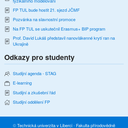
fyzikálního modelování
FP TUL bude hostit 21. sjezd JČMF
Pozvánka na slavnostní promoce
Na FP TUL se uskutečnil Erasmus+ BIP program
Prof. David Lukáš představil nanovlákenné krytí ran na
Ukrajině
Odkazy pro studenty
Studijní agenda - STAG
E-learning
Studijní a zkušební řád
Studijní oddělení FP
©
Technická univerzita v Liberci
-
Fakulta přírodovědně