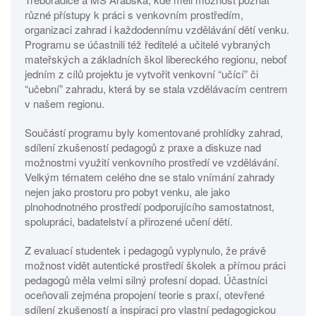
různé přístupy k práci s venkovním prostředím,
organizaci zahrad i každodennímu vzdělávání dětí venku.
Programu se účastnili též ředitelé a učitelé vybraných
mateřských a základních škol libereckého regionu, neboť
jedním z cílů projektu je vytvořit venkovní “učící” či
“učební” zahradu, která by se stala vzdělávacím centrem
v našem regionu.
Součástí programu byly komentované prohlídky zahrad,
sdílení zkušeností pedagogů z praxe a diskuze nad
možnostmi využití venkovního prostředí ve vzdělávání.
Velkým tématem celého dne se stalo vnímání zahrady
nejen jako prostoru pro pobyt venku, ale jako
plnohodnotného prostředí podporujícího samostatnost,
spolupráci, badatelství a přirozené učení dětí.
Z evaluací studentek i pedagogů vyplynulo, že právě
možnost vidět autentické prostředí školek a přímou práci
pedagogů měla velmi silný profesní dopad. Účastníci
oceňovali zejména propojení teorie s praxí, otevřené
sdílení zkušeností a inspiraci pro vlastní pedagogickou