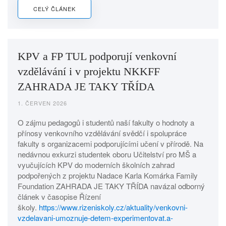
CELÝ ČLÁNEK
KPV a FP TUL podporují venkovní
vzdělávání i v projektu NKKFF
ZAHRADA JE TAKY TŘÍDA
1. ČERVEN 2026
O zájmu pedagogů i studentů naší fakulty o hodnoty a
přínosy venkovního vzdělávání svědčí i spolupráce
fakulty s organizacemi podporujícími učení v přírodě. Na
nedávnou exkurzi studentek oboru Učitelství pro MŠ a
vyučujících KPV do moderních školních zahrad
podpořených z projektu Nadace Karla Komárka Family
Foundation ZAHRADA JE TAKY TŘÍDA navázal odborný
článek v časopise Řízení
školy.
https://www.rizeniskoly.cz/aktuality/venkovni-
vzdelavani-umoznuje-detem-experimentovat.a-