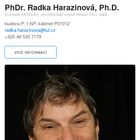
PhDr. Radka Harazinová, Ph.D.
ČLENKA KATEDRY, KOORDINÁTORKA PRAXÍ PRO UMŠ
budova P, 1.NP, kabinet P01012
radka.harazinova@tul.cz
+420 48 535 7179
VÍCE INFORMACÍ