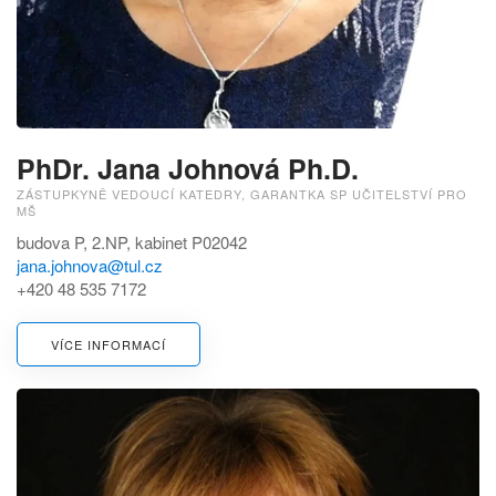
PhDr. Jana Johnová Ph.D.
ZÁSTUPKYNĚ VEDOUCÍ KATEDRY, GARANTKA SP UČITELSTVÍ PRO
MŠ
budova P, 2.NP, kabinet P02042
jana.johnova@tul.cz
+420 48 535 7172
VÍCE INFORMACÍ