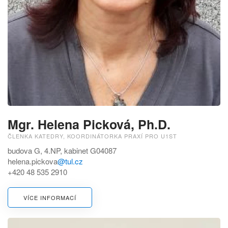
Mgr. Helena Picková, Ph.D.
ČLENKA KATEDRY, KOORDINÁTORKA PRAXÍ PRO U1ST
budova G, 4.NP, kabinet G04087
helena.pickova
@tul.cz
+420 48 535 2910
VÍCE INFORMACÍ