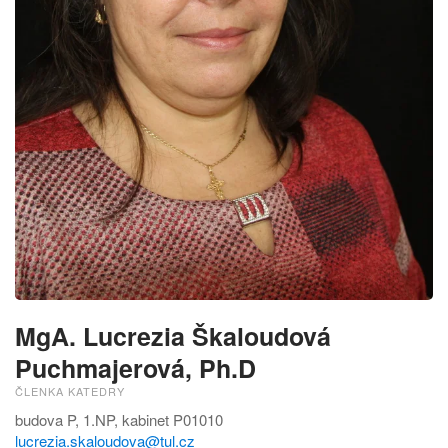
MgA. Lucrezia Škaloudová
Puchmajerová, Ph.D
ČLENKA KATEDRY
budova P, 1.NP, kabinet P01010
lucrezia.skaloudova@tul.cz