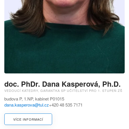
doc. PhDr. Dana Kasperová, Ph.D.
VEDOUCÍ KATEDRY, GARANTKA SP UČITELSTVÍ PRO 1. STUPEŇ ZŠ
budova P, 1.NP, kabinet P01015
dana.kasperova@tul.cz
+420 48 535 7171
VÍCE INFORMACÍ