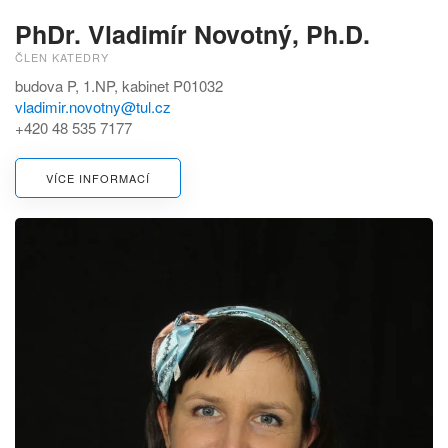
PhDr. Vladimír Novotný, Ph.D.
ČLEN KATEDRY
budova P, 1.NP, kabinet P01032
vladimir.novotny@tul.cz
+420 48 535 7177
VÍCE INFORMACÍ