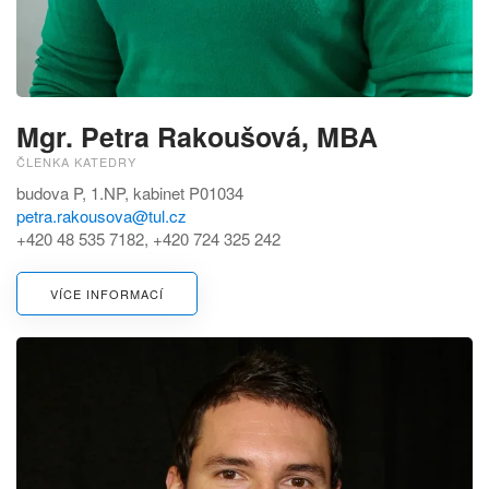
Mgr. Petra Rakoušová, MBA
ČLENKA KATEDRY
budova P, 1.NP, kabinet P01034
petra.rakousova@tul.cz
+420 48 535 7182, +420 724 325 242
VÍCE INFORMACÍ