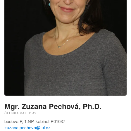
Mgr. Zuzana Pechová, Ph.D.
ČLENKA KATEDRY
budova P, 1.NP, kabinet P01037
zuzana.pechova@tul.cz