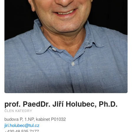
prof. PaedDr. Jiří Holubec, Ph.D.
ČLEN KATEDRY
budova P, 1.NP, kabinet P01032
jiri.holubec@tul.cz
+420 48 535 7177