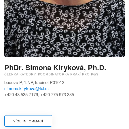
PhDr. Simona Kiryková, Ph.D.
ČLENKA KATEDRY, KOORDINÁTORKA PRAXÍ PRO PGS
budova P, 1.NP, kabinet P01012
simona.kirykova@tul.cz
+420 48 535 7179,
+420 775 973 335
VÍCE INFORMACÍ